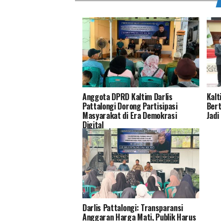
Anggota DPRD Kaltim Darlis
Kalt
Pattalongi Dorong Partisipasi
Bert
Masyarakat di Era Demokrasi
Jadi
Digital
Darlis Pattalongi: Transparansi
Anggaran Harga Mati, Publik Harus