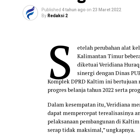
Published
4 tahun ago
on
23 Maret 2022
By
Redaksi 2
S
etelah perubahan alat k
Kalimantan Timur beberap
diketuai Veridiana Hura
sinergi dengan Dinas PUP
Komplek DPRD Kaltim ini bertujuan 
progres belanja tahun 2022 serta prog
Dalam kesempatan itu, Veridiana m
dapat mempercepat terealisasinya an
pelaksanaan pembangunan di Kaltim i
serap tidak maksimal,” ungkapnya.