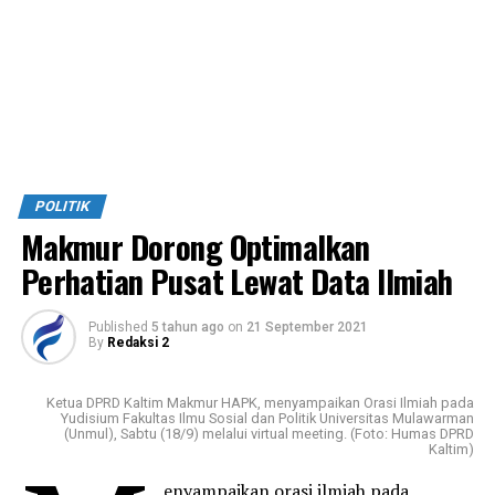
POLITIK
Makmur Dorong Optimalkan
Perhatian Pusat Lewat Data Ilmiah
Published
5 tahun ago
on
21 September 2021
By
Redaksi 2
Ketua DPRD Kaltim Makmur HAPK, menyampaikan Orasi Ilmiah pada
Yudisium Fakultas Ilmu Sosial dan Politik Universitas Mulawarman
(Unmul), Sabtu (18/9) melalui virtual meeting. (Foto: Humas DPRD
Kaltim)
enyampaikan orasi ilmiah pada