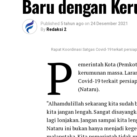
Baru dengan Ke
Published
5 tahun ago
on
24 Desember 2021
By
Redaksi 2
Rapat Koordinasi Satgas Covid-19 terkait persi
P
emerintah Kota (Pemkot
kerumunan massa. Laran
Covid-19 terkait persi
(Nataru).
“Alhamdulillah sekarang kita sudah b
kita jangan lengah. Sangat disayangka
lagi lonjakan. Jangan sampai kita le
Nataru ini bukan hanya menjadi kege
malapetaka. Kita pemerintah tidak 