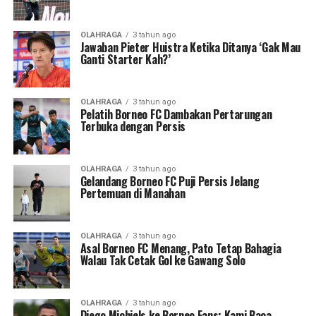
OLAHRAGA
3 tahun ago
Jawaban Pieter Huistra Ketika Ditanya ‘Gak Mau
Ganti Starter Kah?’
OLAHRAGA
3 tahun ago
Pelatih Borneo FC Dambakan Pertarungan
Terbuka dengan Persis
OLAHRAGA
3 tahun ago
Gelandang Borneo FC Puji Persis Jelang
Pertemuan di Manahan
OLAHRAGA
3 tahun ago
Asal Borneo FC Menang, Pato Tetap Bahagia
Walau Tak Cetak Gol ke Gawang Solo
OLAHRAGA
3 tahun ago
Diego Michiels ke Borneo Fans: Kami Baca