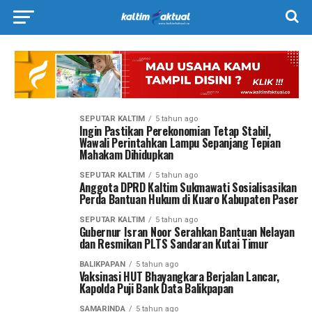
SEPUTAR KALTIM
5 tahun ago
Ingin Pastikan Perekonomian Tetap Stabil,
Wawali Perintahkan Lampu Sepanjang Tepian
Mahakam Dihidupkan
SEPUTAR KALTIM
5 tahun ago
Anggota DPRD Kaltim Sukmawati Sosialisasikan
Perda Bantuan Hukum di Kuaro Kabupaten Paser
SEPUTAR KALTIM
5 tahun ago
Gubernur Isran Noor Serahkan Bantuan Nelayan
dan Resmikan PLTS Sandaran Kutai Timur
BALIKPAPAN
5 tahun ago
Vaksinasi HUT Bhayangkara Berjalan Lancar,
Kapolda Puji Bank Data Balikpapan
SAMARINDA
5 tahun ago