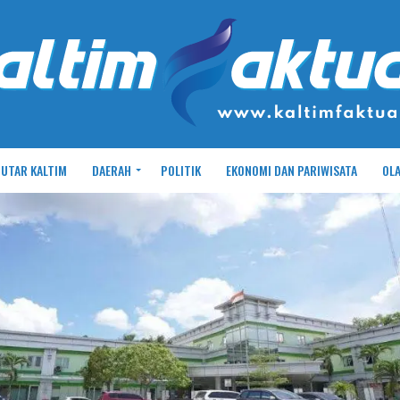
UTAR KALTIM
DAERAH
POLITIK
EKONOMI DAN PARIWISATA
OL