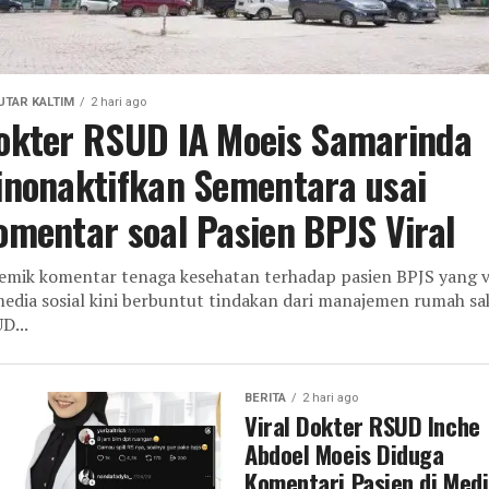
UTAR KALTIM
2 hari ago
okter RSUD IA Moeis Samarinda
inonaktifkan Sementara usai
omentar soal Pasien BPJS Viral
emik komentar tenaga kesehatan terhadap pasien BPJS yang v
media sosial kini berbuntut tindakan dari manajemen rumah sak
D...
BERITA
2 hari ago
Viral Dokter RSUD Inche
Abdoel Moeis Diduga
Komentari Pasien di Med