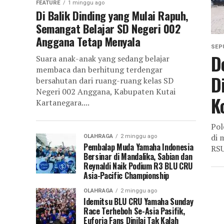
FEATURE
1 minggu ago
Di Balik Dinding yang Mulai Rapuh,
Semangat Belajar SD Negeri 002
Anggana Tetap Menyala
SEP
D
Suara anak-anak yang sedang belajar
membaca dan berhitung terdengar
D
bersahutan dari ruang-ruang kelas SD
Negeri 002 Anggana, Kabupaten Kutai
K
Kartanegara....
Pol
di 
OLAHRAGA
2 minggu ago
Pembalap Muda Yamaha Indonesia
RSU
Bersinar di Mandalika, Sabian dan
Reynaldi Naik Podium R3 BLU CRU
Asia-Pacific Championship
OLAHRAGA
2 minggu ago
Idemitsu BLU CRU Yamaha Sunday
Race Terheboh Se-Asia Pasifik,
Euforia Fans Dinilai Tak Kalah