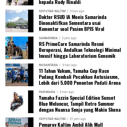
kepada Rudy Rinaldi
SEPUTAR KALTIM
3 hari ago
Dokter RSUD IA Moeis Samarinda
Dinonaktifkan Sementara usai
Komentar soal Pasien BPJS Viral
SAMARINDA
2 jam ago
RS PrimeCare Samarinda Resmi
Beroperasi, Andalkan Teknologi Minimal
Invasif hingga Laboratorium Genomik
NUSANTARA
3 hari ago
11 Tahun Vakum, Yamaha Cup Race
Padang Kembali Pecahkan Antusiasme,
Lebih dari 5.000 Penonton Padati Arena
PARIWARA
4 hari ago
Yamaha Fazzio Special Edition Sunset
Blue Meluncur, Tampil Retro Summer
dengan Nuansa Senja yang Makin Skena
SEPUTAR KALTIM
21 jam ago
Pemprov Kaltim Ambil Alih Mall