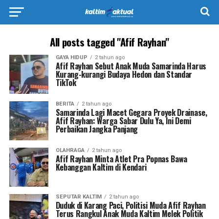
All posts tagged "Afif Rayhan"
GAYA HIDUP
2 tahun ago
Afif Rayhan Sebut Anak Muda Samarinda Harus
Kurang-kurangi Budaya Hedon dan Standar
TikTok
BERITA
2 tahun ago
Samarinda Lagi Macet Gegara Proyek Drainase,
Afif Rayhan: Warga Sabar Dulu Ya, Ini Demi
Perbaikan Jangka Panjang
OLAHRAGA
2 tahun ago
Afif Rayhan Minta Atlet Pra Popnas Bawa
Kebanggan Kaltim di Kendari
SEPUTAR KALTIM
2 tahun ago
Duduk di Karang Paci, Politisi Muda Afif Rayhan
Terus Rangkul Anak Muda Kaltim Melek Politik