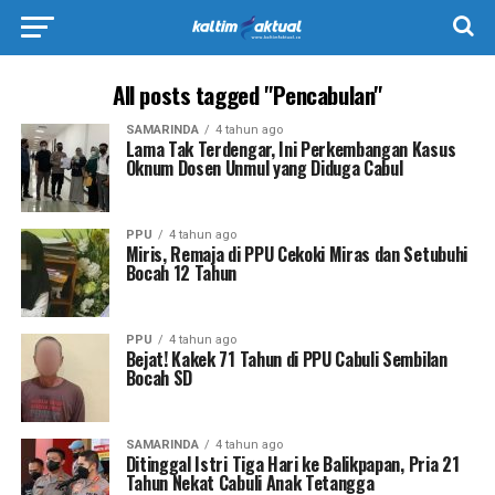
All posts tagged "Pencabulan"
SAMARINDA
4 tahun ago
Lama Tak Terdengar, Ini Perkembangan Kasus
Oknum Dosen Unmul yang Diduga Cabul
PPU
4 tahun ago
Miris, Remaja di PPU Cekoki Miras dan Setubuhi
Bocah 12 Tahun
PPU
4 tahun ago
Bejat! Kakek 71 Tahun di PPU Cabuli Sembilan
Bocah SD
SAMARINDA
4 tahun ago
Ditinggal Istri Tiga Hari ke Balikpapan, Pria 21
Tahun Nekat Cabuli Anak Tetangga