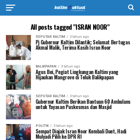
All posts tagged "ISRAN NOOR"
SEPUTAR KALTIM
3 tahun ago
Pj Gubernur Kaltim Dilantik; Selamat Bertugas
Akmal Malik, Terima Kasih Isran Noor
BALIKPAPAN
3 tahun ago
Agus Bei, Pegiat Lingkungan Kaltim yang
Hijaukan Mangrove di Teluk Balikpapan
SEPUTAR KALTIM
3 tahun ago
Gubernur Kaltim Berikan Bantuan 60 Ambulans
untuk Yayasan Puskesmas dan Masjid
POLITIK
3 tahun ago
Sempat Diajak Isran Noor Kembali Duet, Hadi
Mulyadi Pilih ke DPR RI