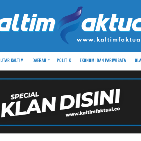
UTAR KALTIM
DAERAH
POLITIK
EKONOMI DAN PARIWISATA
OL