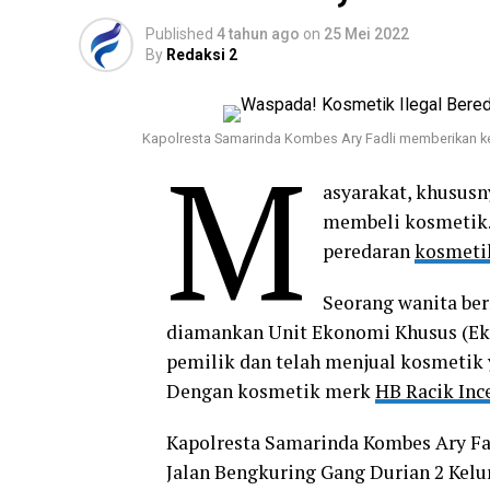
Published
4 tahun ago
on
25 Mei 2022
By
Redaksi 2
Kapolresta Samarinda Kombes Ary Fadli memberikan ke
M
asyarakat, khusus
membeli kosmetik.
peredaran
kosmetik
Seorang wanita ber
diamankan Unit Ekonomi Khusus (Ek
pemilik dan telah menjual kosmetik y
Dengan kosmetik merk
HB Racik Inc
Kapolresta Samarinda Kombes Ary Fa
Jalan Bengkuring Gang Durian 2 Kel