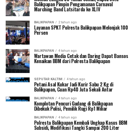
Balikpapan Pimpin Pengamanan Carnaval
Marching Band Latsitarda ke XLIV
BALIKPAPAN
2 tahun ago
Layanan SPKT Polresta Balikpapan Melonjak 100
Persen
BALIKPAPAN
4 tahun ago
Wartawan Media Cetak dan Daring Dapat Bansos
Kenaikan BBM dari Polresta Balikpapan
SEPUTAR KALTIM
4 tahun ago
Petani Asal Kukar Jadi Kurir Sabu 2 Kg di
Balikpapan, Cuan Rp40 Juta Sekali Antar
BALIKPAPAN
4 tahun ago
Komplotan Pencuri Gudang di Balikpapan
Dibekuk Polisi, Pemilik Rugi Rp1 Miliar
BALIKPAPAN
4 tahun ago
Polresta Balikpapan Kembali Ungkap Kasus BBM
Subsidi, Modifikasi Tangki Sampai 200 Liter