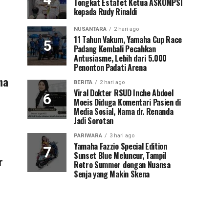
Tongkat Estafet Ketua ASKOMPSI
kepada Rudy Rinaldi
NUSANTARA
2 hari ago
11 Tahun Vakum, Yamaha Cup Race
Padang Kembali Pecahkan
Antusiasme, Lebih dari 5.000
Penonton Padati Arena
na
BERITA
2 hari ago
Viral Dokter RSUD Inche Abdoel
Moeis Diduga Komentari Pasien di
Media Sosial, Nama dr. Renanda
Jadi Sorotan
PARIWARA
3 hari ago
Yamaha Fazzio Special Edition
Sunset Blue Meluncur, Tampil
r
Retro Summer dengan Nuansa
Senja yang Makin Skena