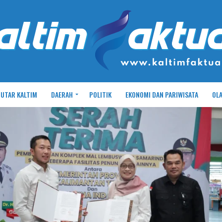
UTAR KALTIM
DAERAH
POLITIK
EKONOMI DAN PARIWISATA
OL