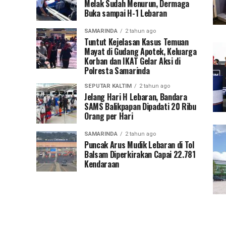
Melak Sudah Menurun, Dermaga
Buka sampai H-1 Lebaran
SAMARINDA
2 tahun ago
Tuntut Kejelasan Kasus Temuan
Mayat di Gudang Apotek, Keluarga
Korban dan IKAT Gelar Aksi di
Polresta Samarinda
SEPUTAR KALTIM
2 tahun ago
Jelang Hari H Lebaran, Bandara
SAMS Balikpapan Dipadati 20 Ribu
Orang per Hari
SAMARINDA
2 tahun ago
Puncak Arus Mudik Lebaran di Tol
Balsam Diperkirakan Capai 22.781
Kendaraan