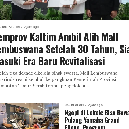
UTAR KALTIM
2 jam ago
emprov Kaltim Ambil Alih Mall
embuswana Setelah 30 Tahun, Si
asuki Era Baru Revitalisasi
elah tiga dekade dikelola pihak swasta, Mall Lembuswana
arinda resmi kembali ke pangkuan Pemerintah Provinsi
imantan Timur. Serah terima pengelolaan...
BALIKPAPAN
2 jam ago
Ngopi di Lokale Bisa Baw
Pulang Yamaha Grand
Filano, Program