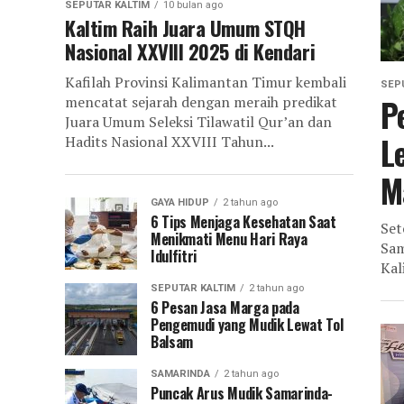
SEPUTAR KALTIM
10 bulan ago
Kaltim Raih Juara Umum STQH
Nasional XXVIII 2025 di Kendari
Kafilah Provinsi Kalimantan Timur kembali
SEP
P
mencatat sejarah dengan meraih predikat
Juara Umum Seleksi Tilawatil Qur’an dan
L
Hadits Nasional XXVIII Tahun...
M
GAYA HIDUP
2 tahun ago
6 Tips Menjaga Kesehatan Saat
Set
Menikmati Menu Hari Raya
Sam
Idulfitri
Kal
SEPUTAR KALTIM
2 tahun ago
6 Pesan Jasa Marga pada
Pengemudi yang Mudik Lewat Tol
Balsam
SAMARINDA
2 tahun ago
Puncak Arus Mudik Samarinda-