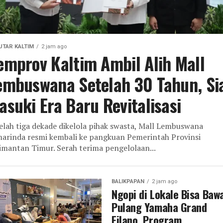
UTAR KALTIM
2 jam ago
emprov Kaltim Ambil Alih Mall
embuswana Setelah 30 Tahun, Si
asuki Era Baru Revitalisasi
elah tiga dekade dikelola pihak swasta, Mall Lembuswana
arinda resmi kembali ke pangkuan Pemerintah Provinsi
imantan Timur. Serah terima pengelolaan...
BALIKPAPAN
2 jam ago
Ngopi di Lokale Bisa Baw
Pulang Yamaha Grand
Filano, Program