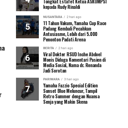
Tongkat Estafet Ketua ASKOMPSI
kepada Rudy Rinaldi
NUSANTARA
2 hari ago
11 Tahun Vakum, Yamaha Cup Race
Padang Kembali Pecahkan
Antusiasme, Lebih dari 5.000
Penonton Padati Arena
na
BERITA
2 hari ago
Viral Dokter RSUD Inche Abdoel
Moeis Diduga Komentari Pasien di
Media Sosial, Nama dr. Renanda
Jadi Sorotan
PARIWARA
3 hari ago
Yamaha Fazzio Special Edition
Sunset Blue Meluncur, Tampil
r
Retro Summer dengan Nuansa
Senja yang Makin Skena