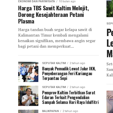
EKONOMI DAN PARIWISATA
10 bulan ago
Harga TBS Sawit Kaltim Melejit,
Dorong Kesejahteraan Petani
Plasma
SEP
P
Harga tandan buah segar kelapa sawit di
Kalimantan Timur kembali mengalami
L
kenaikan signifikan, membawa angin segar
bagi petani dan memperkuat...
M
Set
SEPUTAR KALTIM
2 tahun ago
Banyak Pemudik Lewat Jalur IKN,
Sam
Penyeberangan Feri Kariangau
Kal
Terpantau Sepi
SEPUTAR KALTIM
2 tahun ago
Pemprov Kaltim Terbitkan Surat
Edaran Terkait Pengendalian
Sampah Selama Hari Raya Idulfitri
BALIKPAPAN
2 tahun ago