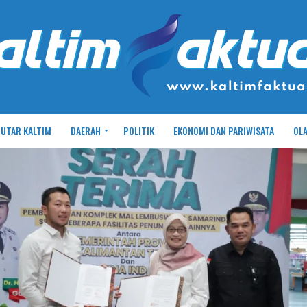
UTAR KALTIM
DAERAH
POLITIK
EKONOMI DAN PARIWISATA
OL